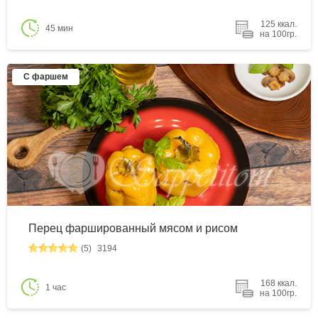
125 ккал.
45 мин
на 100гр.
С фаршем
Перец фаршированный мясом и рисом
(5)
3194
168 ккал.
1 час
на 100гр.