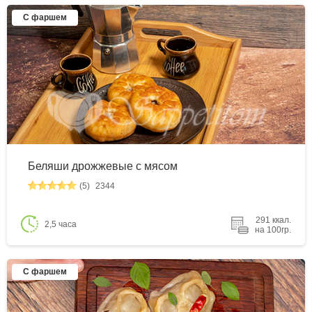
С фаршем
Беляши дрожжевые с мясом
(5)
2344
291 ккал.
2,5 часа
на 100гр.
С фаршем