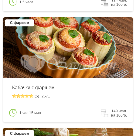
124 ккал.
1.5 часа
на 100гр.
С фаршем
Кабачки с фаршем
(5)
2671
149 ккал.
1 час 15 мин
на 100гр.
С фаршем