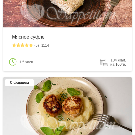
Мясное суфле
(5)
1114
104 ккал.
1.5 часа
на 100гр.
С фаршем