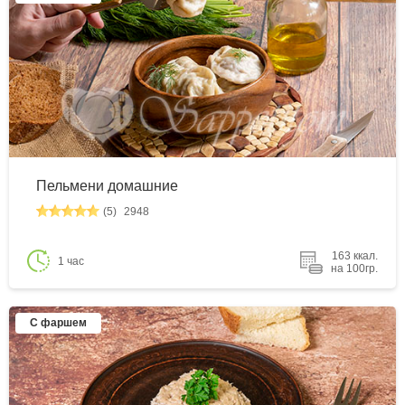
Пельмени домашние
(5)
2948
163 ккал.
1 час
на 100гр.
С фаршем