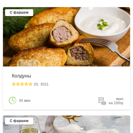
С фаршем
Колдуны
(5)
9311
ккал.
45 мин
на 100гр.
С фаршем