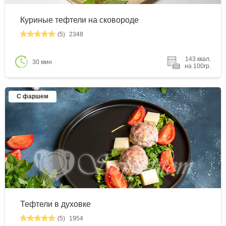
Куриные тефтели на сковороде
(5)
2348
143 ккал.
30 мин
на 100гр.
С фаршем
Тефтели в духовке
(5)
1954