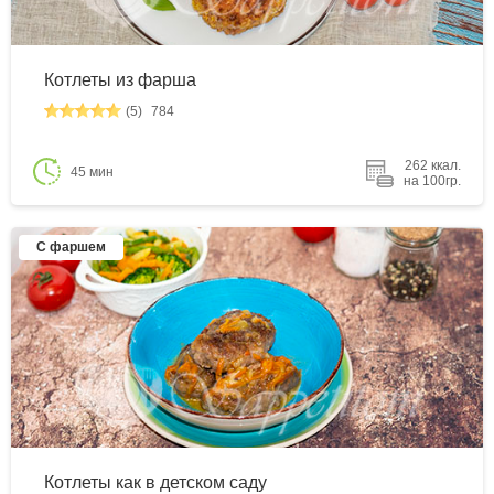
Котлеты из фарша
(5)
784
262 ккал.
45 мин
на 100гр.
С фаршем
Котлеты как в детском саду