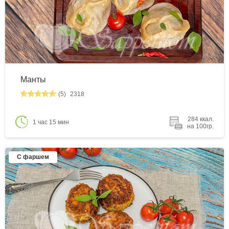
Манты
(5)
2318
284 ккал.
1 час 15 мин
на 100гр.
С фаршем