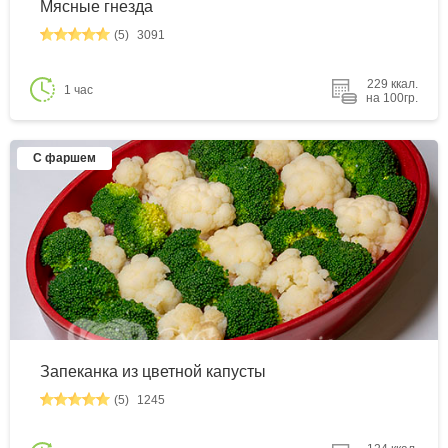
Мясные гнезда
(5)
3091
229 ккал.
1 час
на 100гр.
С фаршем
Запеканка из цветной капусты
(5)
1245