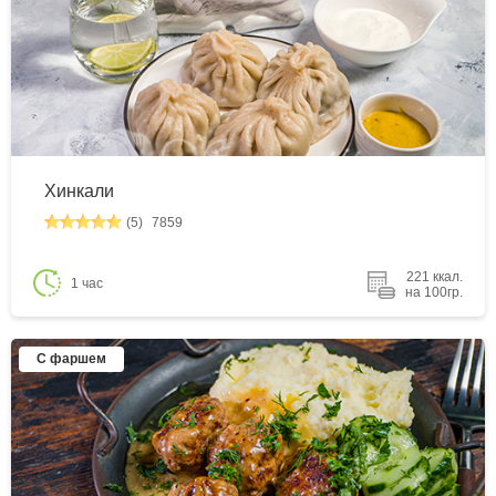
Хинкали
(5)
7859
221 ккал.
1 час
на 100гр.
С фаршем