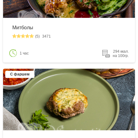
Митболы
(5)
3471
294 ккал.
1 час
на 100гр.
С фаршем