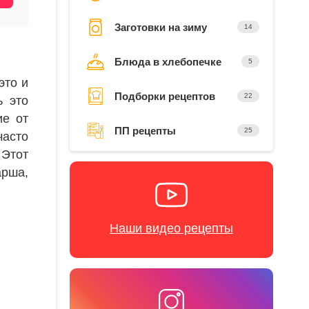
Заготовки на зиму
14
Блюда в хлебопечке
5
это и
Подборки рецептов
22
ь это
ие от
ПП рецепты
25
часто
 Этот
арша,
Наши видео рецепты