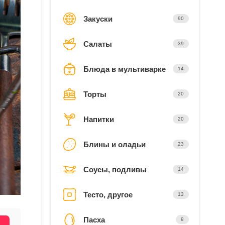
Закуски
90
Салаты
39
Блюда в мультиварке
14
Торты
20
Напитки
20
Блины и оладьи
23
Соусы, подливы
14
Тесто, другое
13
Пасха
9