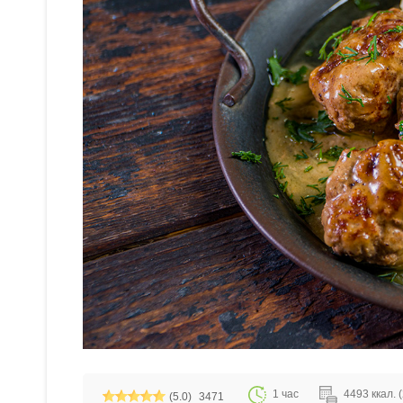
1 час
4493 ккал. (
(5.0)
3471