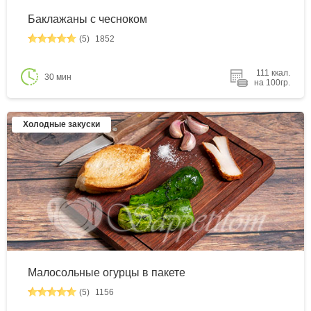
Баклажаны с чесноком
(5)
1852
111 ккал.
30 мин
на 100гр.
Холодные закуски
Малосольные огурцы в пакете
(5)
1156