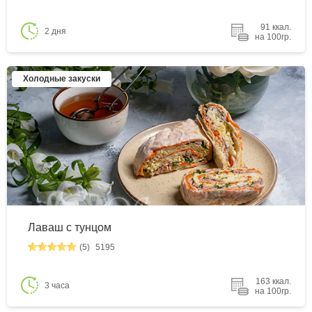
91 ккал.
2 дня
на 100гр.
Холодные закуски
Лаваш с тунцом
(5)
5195
163 ккал.
3 часа
на 100гр.