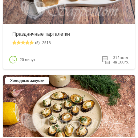
Праздничные тарталетки
(5)
2518
312 ккал.
20 минут
на 100гр.
Холодные закуски