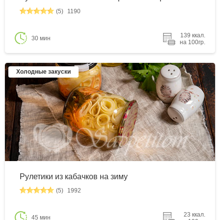
(5)
1190
139 ккал.
30 мин
на 100гр.
Холодные закуски
Рулетики из кабачков на зиму
(5)
1992
23 ккал.
45 мин