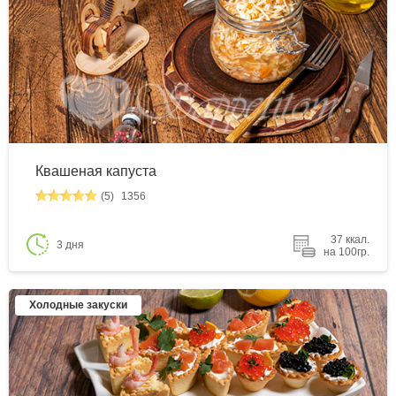
Квашеная капуста
(5)
1356
37 ккал.
3 дня
на 100гр.
Холодные закуски