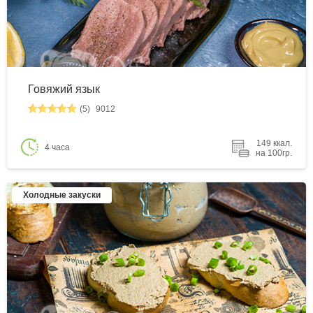
Говяжий язык
(5)
9012
149 ккал.
4 часа
на 100гр.
Холодные закуски