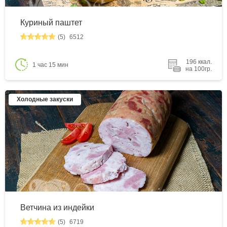
Куриный паштет
(5)
6512
196 ккал.
1 час 15 мин
на 100гр.
Холодные закуски
Ветчина из индейки
(5)
6719