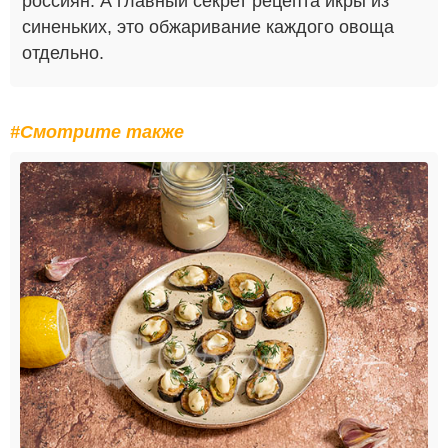
россиян. А главный секрет рецепта икры из
синеньких, это обжаривание каждого овоща
отдельно.
#Смотрите также