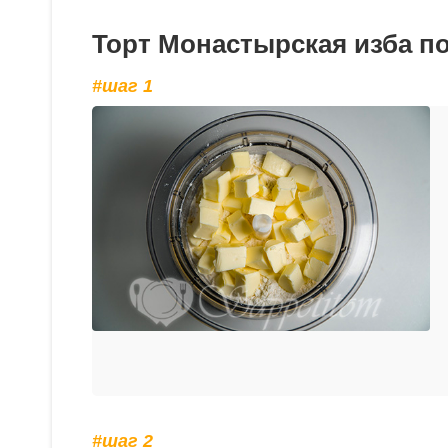
Торт Монастырская изба п
#шаг 1
#шаг 2