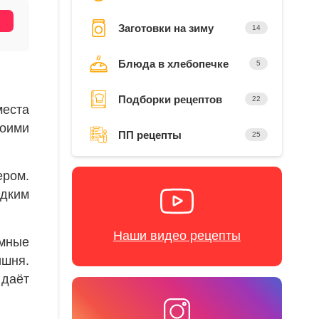
Заготовки на зиму
14
Блюда в хлебопечке
5
Подборки рецептов
22
места
воими
ПП рецепты
25
ером.
адким
Наши видео рецепты
мные
ишня.
 даёт