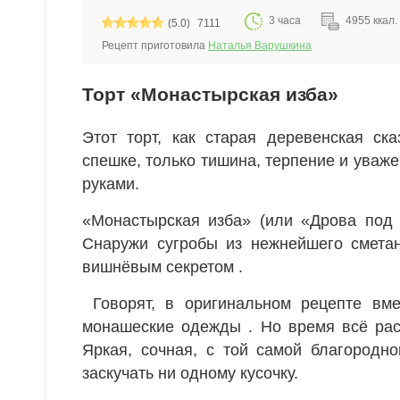
3 часа
4955 ккал. 
(5.0)
7111
Рецепт приготовила
Наталья Варушкина
Торт «Монастырская изба»
Этот торт, как старая деревенская ск
спешке, только тишина, терпение и уваж
руками.
«Монастырская изба» (или «Дрова под с
Снаружи сугробы из нежнейшего сметан
вишнёвым секретом .
Говорят, в оригинальном рецепте вм
монашеские одежды . Но время всё расс
Яркая, сочная, с той самой благородно
заскучать ни одному кусочку.