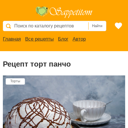
Найти
Главная
Все рецепты
Блог
Автор
Рецепт торт панчо
Торты