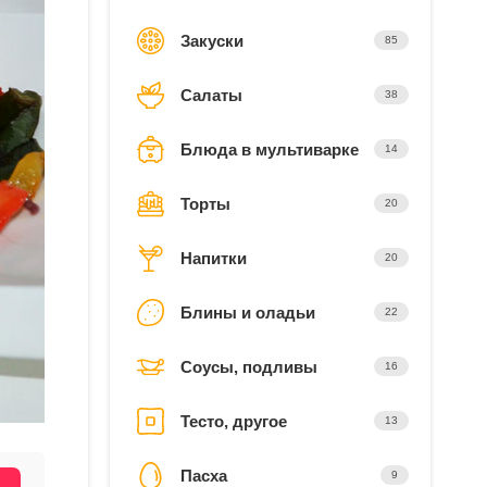
Закуски
85
Салаты
38
Блюда в мультиварке
14
Торты
20
Напитки
20
Блины и оладьи
22
Соусы, подливы
16
Тесто, другое
13
Пасха
9