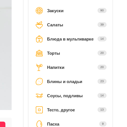
Закуски
90
Салаты
39
Блюда в мультиварке
14
Торты
20
Напитки
20
Блины и оладьи
23
Соусы, подливы
14
Тесто, другое
13
Пасха
9