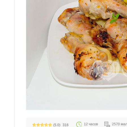
12 часов
2570 ккал
(5.0)
316