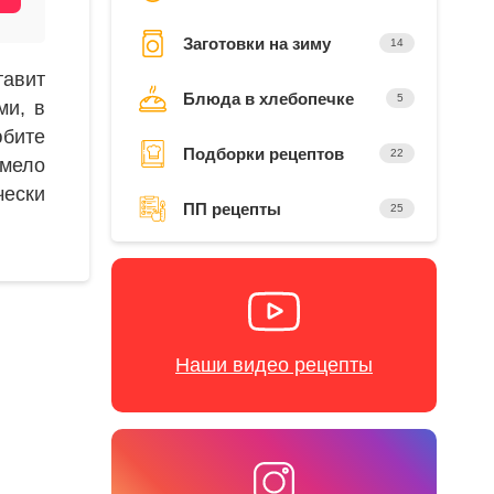
Заготовки на зиму
14
тавит
Блюда в хлебопечке
5
ми, в
юбите
Подборки рецептов
22
смело
ески
ПП рецепты
25
Наши видео рецепты