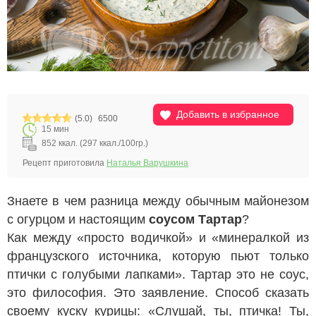
Добавить в избранное
(5.0)
6500
15 мин
852 ккал. (297 ккал./100гр.)
Рецепт приготовила
Наталья Варушкина
Знаете в чем разница между обычным майонезом
с огурцом и настоящим
соусом Тартар
?
Как между «просто водичкой» и «минералкой из
французского источника, которую пьют только
птички с голубыми лапками». Тартар это не соус,
это философия. Это заявление. Способ сказать
своему куску курицы: «Слушай, ты, птичка! Ты,