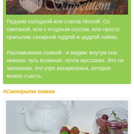
Подаем холодной или слегка тёплой. Со
сметаной, или с ягодным соусом, или просто
присыпав сахарной пудрой и цедрой лайма.
Разламываем ложкой - и видим: внутри она
нежная, чуть влажная, почти муссовая. Это не
запеканка, это утро воскресенья, которое
можно съесть.
#Смотрите также