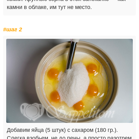
камни в облаке, им тут не место.
#шаг 2
Добавим яйца (5 штук) с сахаром (180 гр.).
Слегка взобьем, не до пены, а просто разотрем