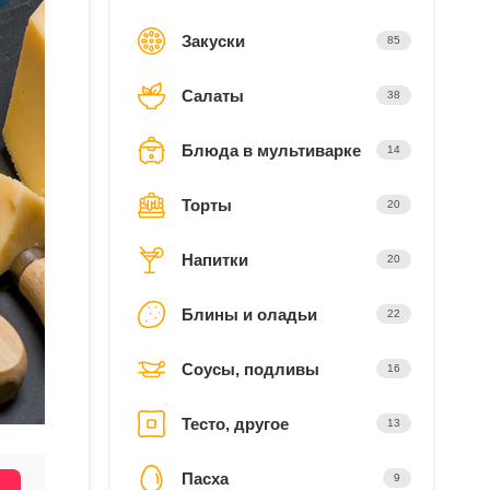
Закуски
85
Салаты
38
Блюда в мультиварке
14
Торты
20
Напитки
20
Блины и оладьи
22
Соусы, подливы
16
Тесто, другое
13
Пасха
9