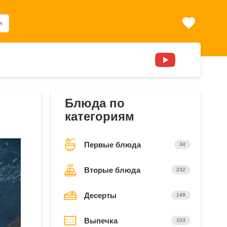
и
Блюда по
категориям
Первые блюда
34
Вторые блюда
232
Десерты
149
Выпечка
103