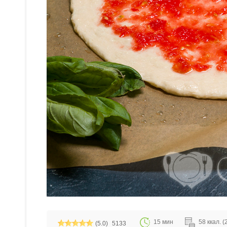
15 мин
58 ккал. (
(5.0)
5133