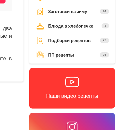
Заготовки на зиму
14
Блюда в хлебопечке
4
 два
рые и
Подборки рецептов
22
ПП рецепты
25
ите в
Наши видео рецепты