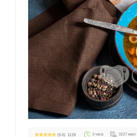
3 часа
3227 ккал. 
(5.0)
1129