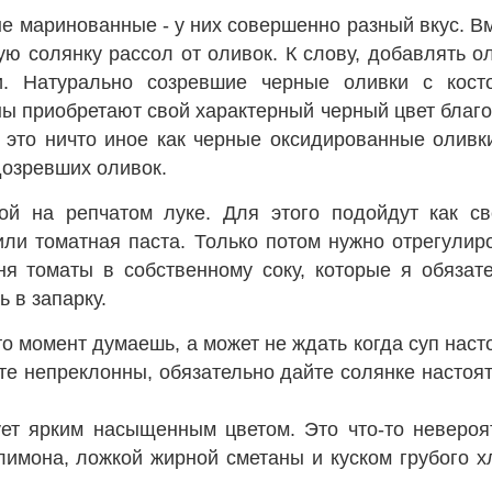
не маринованные - у них совершенно разный вкус. В
ую солянку рассол от оливок. К слову, добавлять о
. Натурально созревшие черные оливки с косто
ины приобретают свой характерный черный цвет благ
 это ничто иное как черные оксидированные оливк
 дозревших оливок.
ой на репчатом луке. Для этого подойдут как с
или томатная паста. Только потом нужно отрегулир
еня томаты в собственному соку, которые я обязат
 в запарку.
-то момент думаешь, а может не ждать когда суп наст
те непреклонны, обязательно дайте солянке настоят
ует ярким насыщенным цветом. Это что-то невероя
лимона, ложкой жирной сметаны и куском грубого х