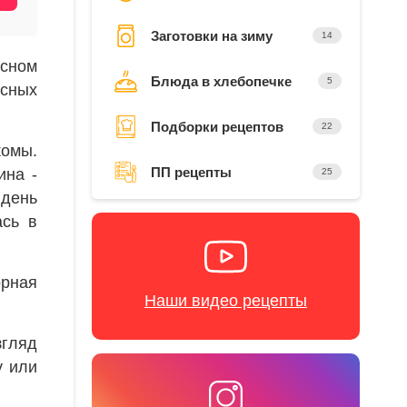
Заготовки на зиму
14
ясном
Блюда в хлебопечке
5
ясных
Подборки рецептов
22
комы.
ПП рецепты
ина -
25
 день
ась в
орная
Наши видео рецепты
згляд
у или