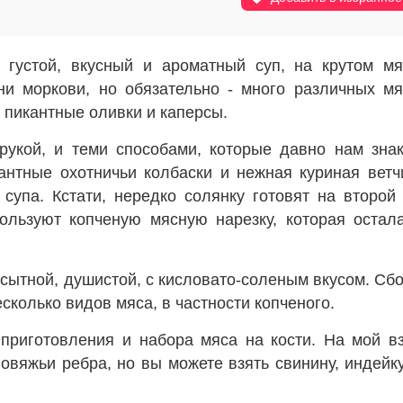
 густой, вкусный и ароматный суп, на крутом м
ни моркови, но обязательно - много различных м
 пикантные оливки и каперсы.
 рукой, и теми способами, которые давно нам зна
нтные охотничьи колбаски и нежная куриная ветч
супа. Кстати, нередко солянку готовят на второй
ользуют копченую мясную нарезку, которая остал
 сытной, душистой, с кисловато-соленым вкусом. Сб
есколько видов мяса, в частности копченого.
приготовления и набора мяса на кости. На мой в
овяжьи ребра, но вы можете взять свинину, индейк