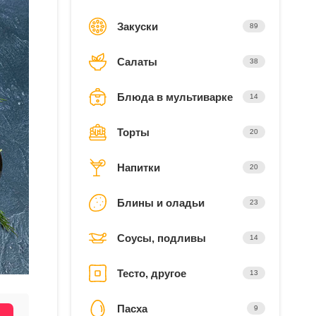
Закуски
89
Салаты
38
Блюда в мультиварке
14
Торты
20
Напитки
20
Блины и оладьи
23
Соусы, подливы
14
Тесто, другое
13
Пасха
9