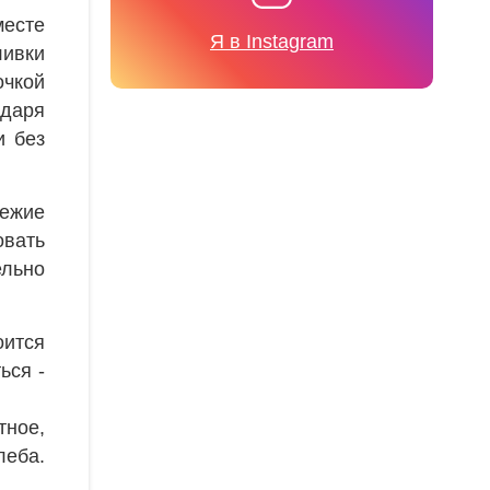
месте
Я в Instagram
ливки
чкой
одаря
и без
вежие
овать
ельно
оится
ься -
тное,
леба.