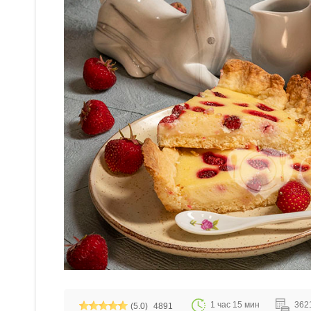
1 час 15 мин
3621
(5.0)
4891