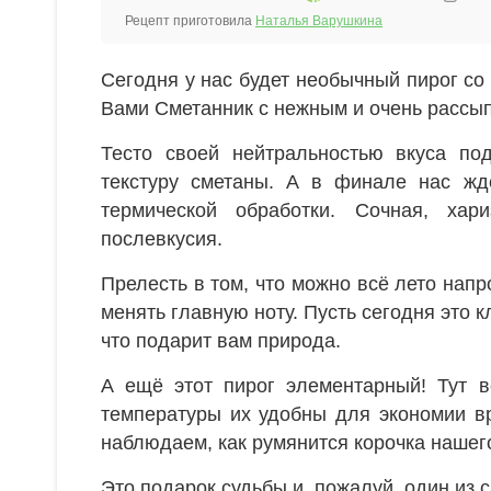
Рецепт приготовила
Наталья Варушкина
Сегодня у нас будет необычный пирог со
Вами Сметанник с нежным и очень рассы
Тесто своей нейтральностью вкуса по
текстуру сметаны. А в финале нас ждё
термической обработки. Сочная, хар
послевкусия.
Прелесть в том, что можно всё лето напро
менять главную ноту. Пусть сегодня это к
что подарит вам природа.
А ещё этот пирог элементарный! Тут в
температуры их удобны для экономии вр
наблюдаем, как румянится корочка нашег
Это подарок судьбы и, пожалуй, один из 