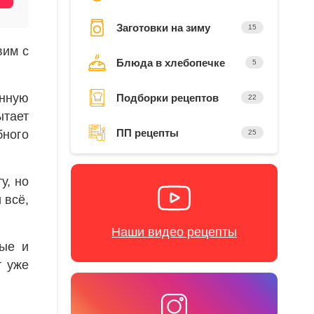
Заготовки на зиму
15
вим с
Блюда в хлебопечке
5
енную
Подборки рецептов
22
ытает
ПП рецепты
ного
25
у, но
 всё,
Наши видео рецепты
тые и
т уже