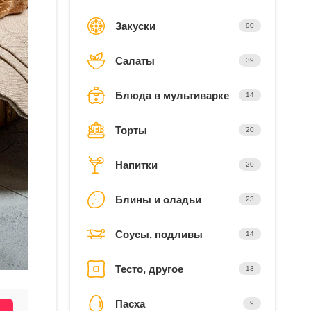
Закуски
90
Салаты
39
Блюда в мультиварке
14
Торты
20
Напитки
20
Блины и оладьи
23
Соусы, подливы
14
Тесто, другое
13
Пасха
9