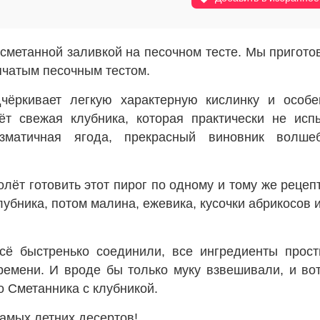
 сметанной заливкой на песочном тесте. Мы пригото
пчатым песочным тестом.
дчёркивает легкую характерную кислинку и особ
т свежая клубника, которая практически не исп
изматичная ягода, прекрасный виновник волшеб
лёт готовить этот пирог по одному и тому же рецепт
лубника, потом малина, ежевика, кусочки абрикосов и
сё быстренько соединили, все ингредиенты прос
емени. И вроде бы только муку взвешивали, и во
о Сметанника с клубникой.
самых летних десертов!