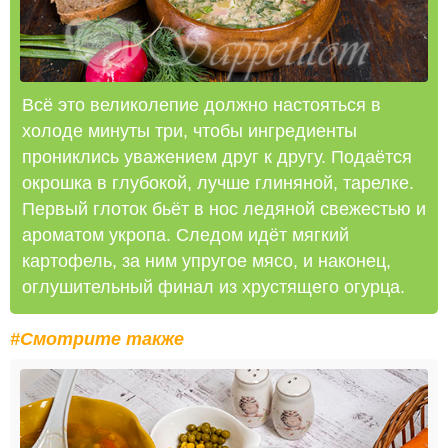
Всё это великолепие должно настояться в
холоде минуты три, чтобы ингредиенты
прониклись уважением друг к другу. Подаётся
окрошка в глубокой, лучше глиняной, тарелке.
Первый глоток бьёт в нос ледяной свежестью и
ароматом укропа. Следом идёт мягкий
картофель, за ним упругое мясо, и наконец,
оглушительный финал из хрустящего огурца.
#Смотрите также